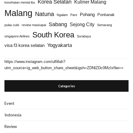
Korea Selatan
Kuliner Malang
kesehatan mental ibu
Malang
Natuna
Pohang
Pontianak
Ngalam
Pare
Sabang
Sejong City
pulau subi
review maskapai
Semarang
South Korea
singapore Airlines
Surabaya
Yogyakarta
visa f3 korea selatan
https://www.instagram.com/ulfillah?
utm_source=ig_web_button_share_sheet&igsh=ZDNlZDc0MzIxNw==
Categories
Event
Indonesia
Review