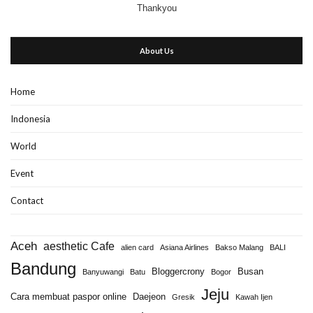
Thankyou
About Us
Home
Indonesia
World
Event
Contact
Aceh
aesthetic Cafe
alien card
Asiana Airlines
Bakso Malang
BALI
Bandung
Bloggercrony
Busan
Banyuwangi
Batu
Bogor
Jeju
Cara membuat paspor online
Daejeon
Gresik
Kawah Ijen