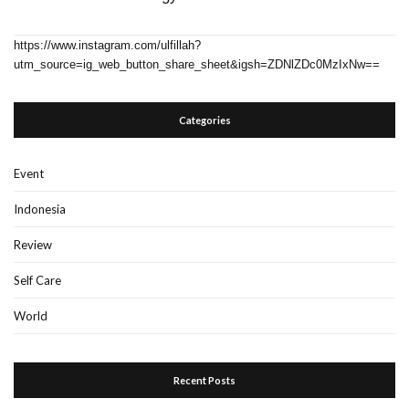
https://www.instagram.com/ulfillah?
utm_source=ig_web_button_share_sheet&igsh=ZDNlZDc0MzIxNw==
Categories
Event
Indonesia
Review
Self Care
World
Recent Posts