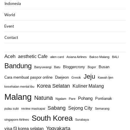
Indonesia
World
Event
Contact
Aceh
aesthetic Cafe
alien card
Asiana Airlines
Bakso Malang
BALI
Bandung
Bloggercrony
Busan
Banyuwangi
Batu
Bogor
Jeju
Cara membuat paspor online
Daejeon
Gresik
Kawah Ijen
Korea Selatan
Kuliner Malang
kesehatan mental ibu
Malang
Natuna
Pohang
Pontianak
Ngalam
Pare
Sabang
Sejong City
pulau subi
review maskapai
Semarang
South Korea
singapore Airlines
Surabaya
Yogyakarta
visa f3 korea selatan