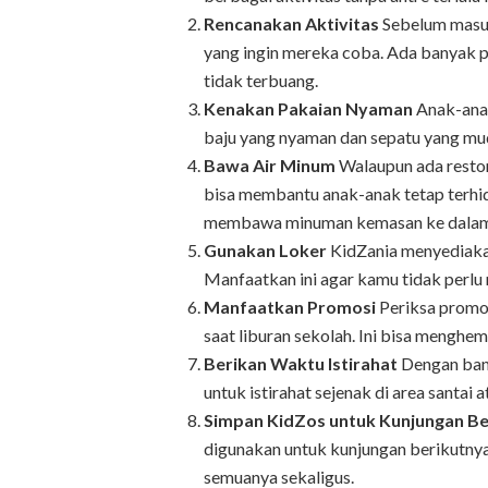
Rencanakan Aktivitas
Sebelum masuk
yang ingin mereka coba. Ada banyak pil
tidak terbuang.
Kenakan Pakaian Nyaman
Anak-anak
baju yang nyaman dan sepatu yang mu
Bawa Air Minum
Walaupun ada resto
bisa membantu anak-anak tetap terhid
membawa minuman kemasan ke dalam
Gunakan Loker
KidZania menyediakan
Manfaatkan ini agar kamu tidak perl
Manfaatkan Promosi
Periksa promo 
saat liburan sekolah. Ini bisa menghem
Berikan Waktu Istirahat
Dengan bany
untuk istirahat sejenak di area santai a
Simpan KidZos untuk Kunjungan Be
digunakan untuk kunjungan berikutnya
semuanya sekaligus.