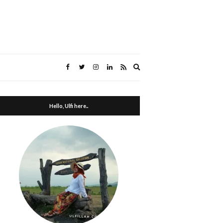
Expand
search
form
Hello, Ulfi here..