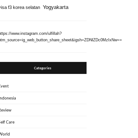
Yogyakarta
visa f3 korea selatan
https://www.instagram.com/ulfillah?
utm_source=ig_web_button_share_sheet&igsh=ZDNlZDc0MzIxNw==
Categories
Event
Indonesia
Review
Self Care
World