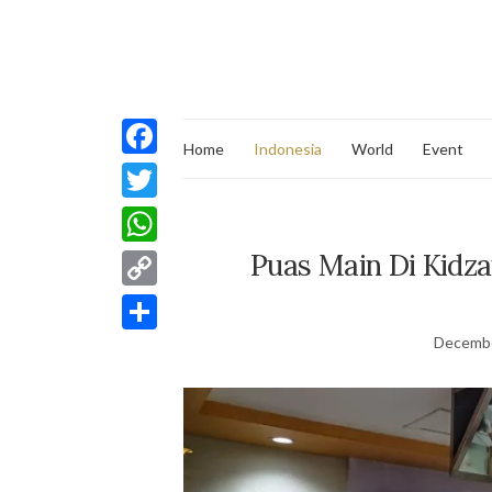
Home
Indonesia
World
Event
Facebook
Twitter
Puas Main Di Kidza
WhatsApp
Copy
Link
Decembe
Share