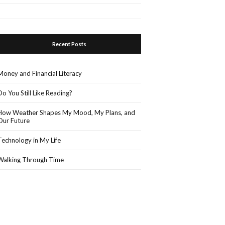
Recent Posts
Money and Financial Literacy
Do You Still Like Reading?
How Weather Shapes My Mood, My Plans, and
Our Future
Technology in My Life
Walking Through Time