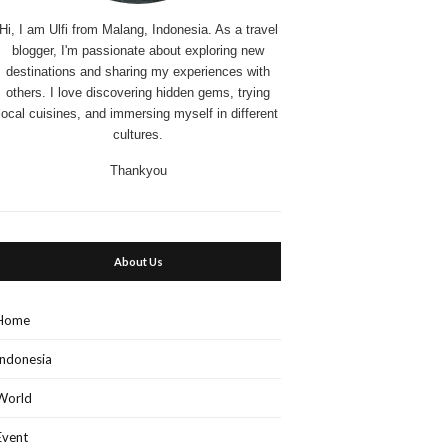
Hi, I am Ulfi from Malang, Indonesia. As a travel
blogger, I'm passionate about exploring new
destinations and sharing my experiences with
others. I love discovering hidden gems, trying
local cuisines, and immersing myself in different
cultures.
Thankyou
About Us
Home
Indonesia
World
Event