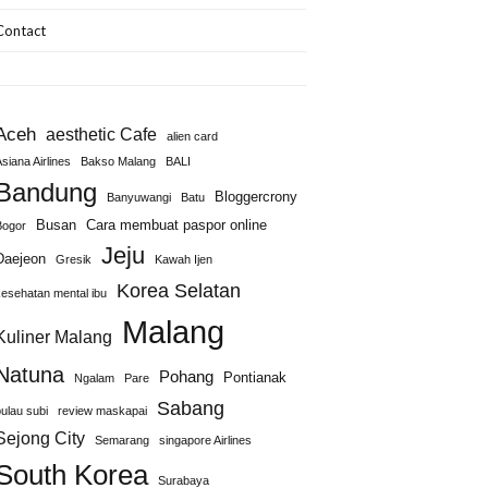
Contact
Aceh
aesthetic Cafe
alien card
siana Airlines
Bakso Malang
BALI
Bandung
Bloggercrony
Banyuwangi
Batu
Busan
Cara membuat paspor online
Bogor
Jeju
Daejeon
Gresik
Kawah Ijen
Korea Selatan
kesehatan mental ibu
Malang
Kuliner Malang
Natuna
Pohang
Pontianak
Ngalam
Pare
Sabang
pulau subi
review maskapai
Sejong City
Semarang
singapore Airlines
South Korea
Surabaya