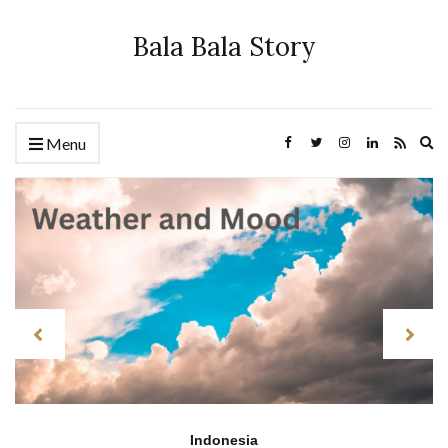
Bala Bala Story
Ex
Menu
se
fo
Indonesia