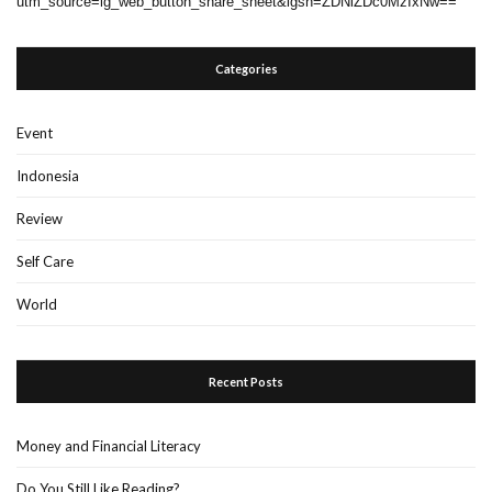
utm_source=ig_web_button_share_sheet&igsh=ZDNlZDc0MzIxNw==
Categories
Event
Indonesia
Review
Self Care
World
Recent Posts
Money and Financial Literacy
Do You Still Like Reading?