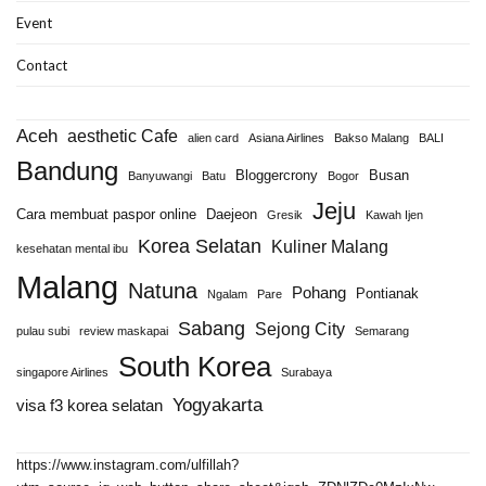
Event
Contact
Aceh
aesthetic Cafe
alien card
Asiana Airlines
Bakso Malang
BALI
Bandung
Bloggercrony
Busan
Banyuwangi
Batu
Bogor
Jeju
Cara membuat paspor online
Daejeon
Gresik
Kawah Ijen
Korea Selatan
Kuliner Malang
kesehatan mental ibu
Malang
Natuna
Pohang
Pontianak
Ngalam
Pare
Sabang
Sejong City
pulau subi
review maskapai
Semarang
South Korea
singapore Airlines
Surabaya
Yogyakarta
visa f3 korea selatan
https://www.instagram.com/ulfillah?