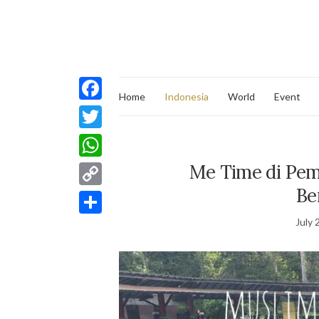
Home
Indonesia
World
Event
Facebook
Twitter
Me Time di Pem
WhatsApp
Be
Copy
Link
July 
Share