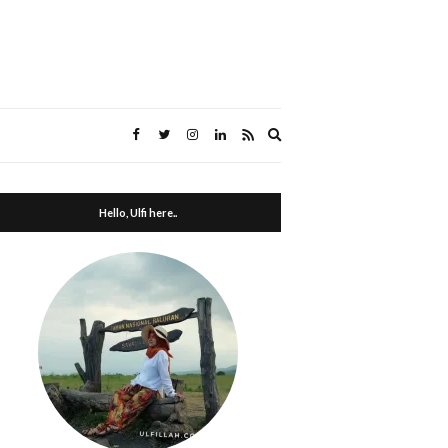
Expand
search
form
Hello, Ulfi here..