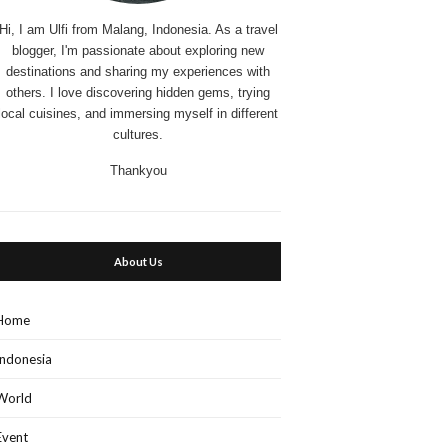
Hi, I am Ulfi from Malang, Indonesia. As a travel
blogger, I'm passionate about exploring new
destinations and sharing my experiences with
others. I love discovering hidden gems, trying
local cuisines, and immersing myself in different
cultures.
Thankyou
About Us
Home
Indonesia
World
Event