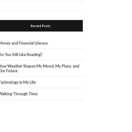
Recent Posts
Money and Financial Literacy
Do You Still Like Reading?
How Weather Shapes My Mood, My Plans, and
Our Future
Technology in My Life
Walking Through Time