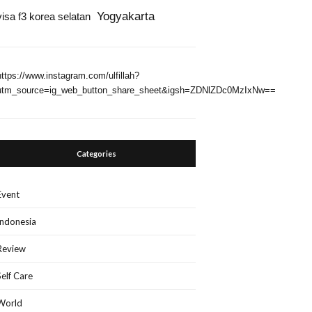
Yogyakarta
visa f3 korea selatan
https://www.instagram.com/ulfillah?
utm_source=ig_web_button_share_sheet&igsh=ZDNlZDc0MzIxNw==
Categories
Event
Indonesia
Review
Self Care
World