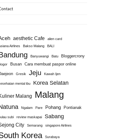
Contact
Aceh
aesthetic Cafe
alien card
siana Airlines
Bakso Malang
BALI
Bandung
Bloggercrony
Banyuwangi
Batu
Busan
Cara membuat paspor online
Bogor
Jeju
Daejeon
Gresik
Kawah Ijen
Korea Selatan
kesehatan mental ibu
Malang
Kuliner Malang
Natuna
Pohang
Pontianak
Ngalam
Pare
Sabang
pulau subi
review maskapai
Sejong City
Semarang
singapore Airlines
South Korea
Surabaya