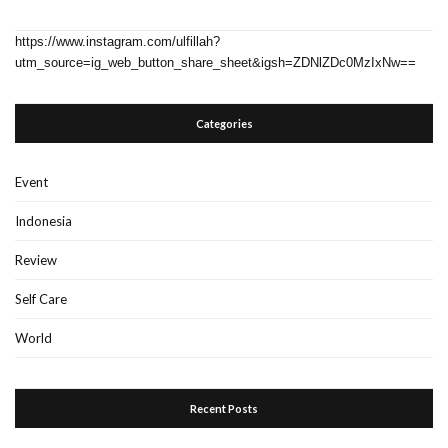
https://www.instagram.com/ulfillah?
utm_source=ig_web_button_share_sheet&igsh=ZDNlZDc0MzIxNw==
Categories
Event
Indonesia
Review
Self Care
World
Recent Posts