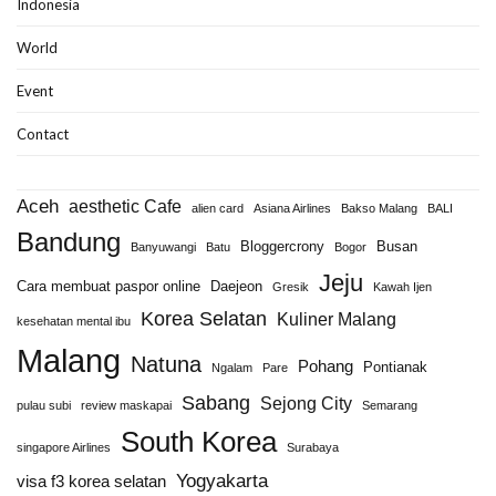
Indonesia
World
Event
Contact
Aceh
aesthetic Cafe
alien card
Asiana Airlines
Bakso Malang
BALI
Bandung
Bloggercrony
Busan
Banyuwangi
Batu
Bogor
Jeju
Cara membuat paspor online
Daejeon
Gresik
Kawah Ijen
Korea Selatan
Kuliner Malang
kesehatan mental ibu
Malang
Natuna
Pohang
Pontianak
Ngalam
Pare
Sabang
Sejong City
pulau subi
review maskapai
Semarang
South Korea
singapore Airlines
Surabaya
Yogyakarta
visa f3 korea selatan