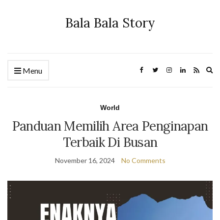
Bala Bala Story
Ex
Menu
se
fo
World
Panduan Memilih Area Penginapan
Terbaik Di Busan
November 16, 2024
No Comments