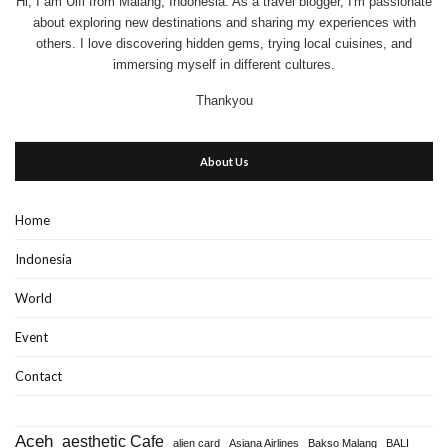
Hi, I am Ulfi from Malang, Indonesia. As a travel blogger, I'm passionate
about exploring new destinations and sharing my experiences with
others. I love discovering hidden gems, trying local cuisines, and
immersing myself in different cultures.
Thankyou
About Us
Home
Indonesia
World
Event
Contact
Aceh
aesthetic Cafe
alien card
Asiana Airlines
Bakso Malang
BALI