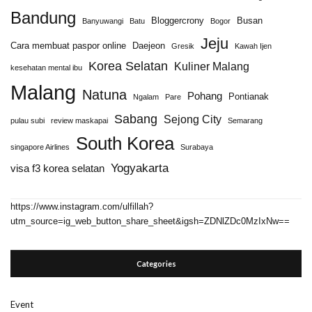
Bandung
Bloggercrony
Busan
Banyuwangi
Batu
Bogor
Jeju
Cara membuat paspor online
Daejeon
Gresik
Kawah Ijen
Korea Selatan
Kuliner Malang
kesehatan mental ibu
Malang
Natuna
Pohang
Pontianak
Ngalam
Pare
Sabang
Sejong City
pulau subi
review maskapai
Semarang
South Korea
singapore Airlines
Surabaya
Yogyakarta
visa f3 korea selatan
https://www.instagram.com/ulfillah?
utm_source=ig_web_button_share_sheet&igsh=ZDNlZDc0MzIxNw==
Categories
Event