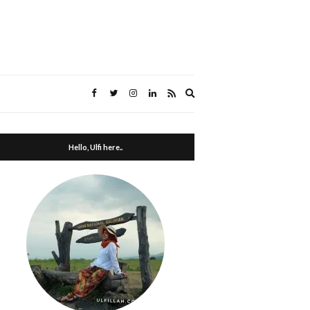
Expand
search
form
Hello, Ulfi here..