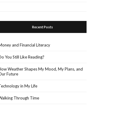
Recent Posts
Money and Financial Literacy
Do You Still Like Reading?
How Weather Shapes My Mood, My Plans, and
Our Future
Technology in My Life
Walking Through Time