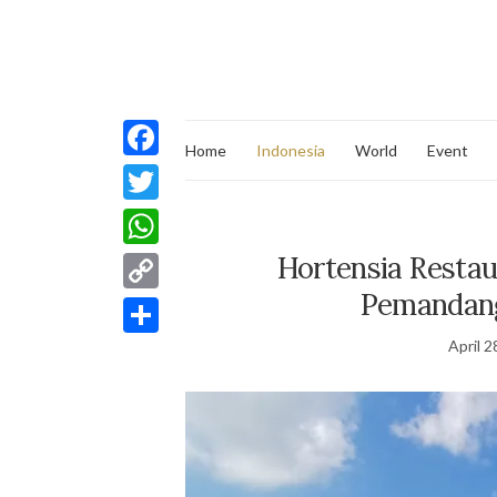
Home
Indonesia
World
Event
Facebook
Twitter
Hortensia Resta
WhatsApp
Pemandan
Copy
Link
April 2
Share