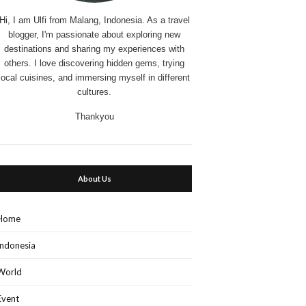
Hi, I am Ulfi from Malang, Indonesia. As a travel
blogger, I'm passionate about exploring new
destinations and sharing my experiences with
others. I love discovering hidden gems, trying
local cuisines, and immersing myself in different
cultures.
Thankyou
About Us
Home
Indonesia
World
Event