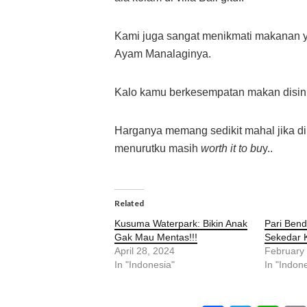
Kami juga sangat menikmati makanan 
Ayam Manalaginya.
Kalo kamu berkesempatan makan disini
Harganya memang sedikit mahal jika d
menurutku masih
worth it to bu
y..
Related
Kusuma Waterpark: Bikin Anak
Pari Ben
Gak Mau Mentas!!!
Sekedar 
April 28, 2024
February
In "Indonesia"
In "Indon