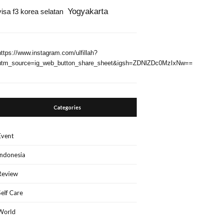
Yogyakarta
visa f3 korea selatan
https://www.instagram.com/ulfillah?
utm_source=ig_web_button_share_sheet&igsh=ZDNlZDc0MzIxNw==
Categories
Event
Indonesia
Review
Self Care
World