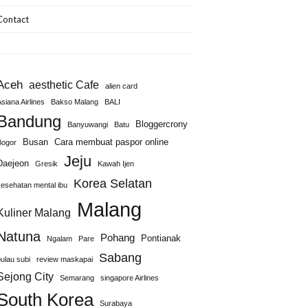
Contact
Aceh
aesthetic Cafe
alien card
siana Airlines
Bakso Malang
BALI
Bandung
Bloggercrony
Banyuwangi
Batu
Busan
Cara membuat paspor online
Bogor
Jeju
Daejeon
Gresik
Kawah Ijen
Korea Selatan
kesehatan mental ibu
Malang
Kuliner Malang
Natuna
Pohang
Pontianak
Ngalam
Pare
Sabang
pulau subi
review maskapai
Sejong City
Semarang
singapore Airlines
South Korea
Surabaya