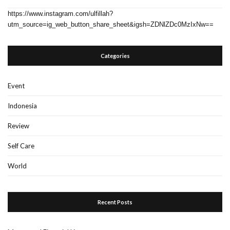
https://www.instagram.com/ulfillah?
utm_source=ig_web_button_share_sheet&igsh=ZDNlZDc0MzIxNw==
Categories
Event
Indonesia
Review
Self Care
World
Recent Posts