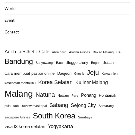
World
Event
Contact
Aceh
aesthetic Cafe
alien card
Asiana Airlines
Bakso Malang
BALI
Bandung
Bloggercrony
Busan
Banyuwangi
Batu
Bogor
Jeju
Cara membuat paspor online
Daejeon
Gresik
Kawah Ijen
Korea Selatan
Kuliner Malang
kesehatan mental ibu
Malang
Natuna
Pohang
Pontianak
Ngalam
Pare
Sabang
Sejong City
pulau subi
review maskapai
Semarang
South Korea
singapore Airlines
Surabaya
Yogyakarta
visa f3 korea selatan